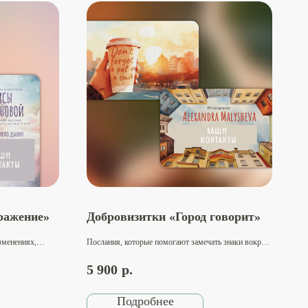
ражение»
Добровизитки «Город говорит»
зменениях,
Послания, которые помогают замечать знаки вокруг,
расоте.
находить вдохновение в моменте и делиться этим с
ления. Идеально
людьми рядом. Подходит психологам, коучам,
5 900
р.
теров,
педагогам, наставникам и всем, когда делает мир
аскрывает
людей обширнее.
Подробнее