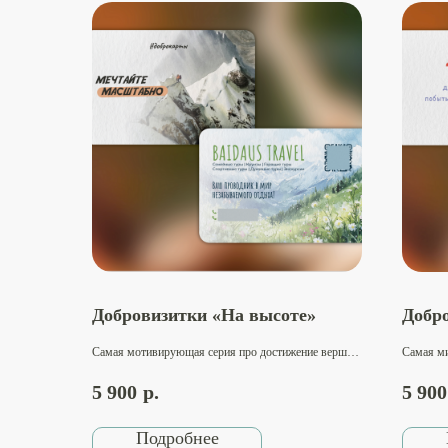
Добровизитки «На высоте»
Добр
Самая мотивирующая серия про достижение вершин,
Самая ми
преодоление трудностей и личный рост. Вызывает
внутренн
вдохновение идти вперёд и верить в себя. Идеально
уверенно
5 900
р.
5 900
подходит для психологов, коучей, педагогов,
психолог
наставников, мастеров по развитию личности и
тренеров
успеха.​
поддержи
Подробнее