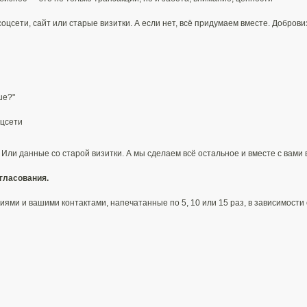
цсети, сайт или старые визитки. А если нет, всё придумаем вместе.​ Добров
е?"​
цсети​
ли данные со старой визитки​. А мы сделаем всё остальное и вместе с вами 
гласования.
ми и вашими контактами, напечатанные по 5, 10 или 15 раз, в зависимости о