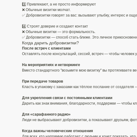
3️⃣ Привлекают, а не просто информируют
❌ Обычные визитки молчат.
✅ Добровизитки говорят за вас: вызывают улыбку, интерес и ощ
4️⃣ Строят доверие и создают контакт
❌ Обычные визитки — это формальность.
✅ Добровизитки — способ стать ближе. Это личное прикосновени
Когда дарить добровизитки?
После встреч с клиентами
Оставлять после консультаций, сессий, встреч — чтобы человек у
На мероприятиях и нетворкинге
Вместо стандартного "возьмите мою визитку" вы протягиваете ве
При передаче товаров
Класть в упаковку с заказами как тёплое послание от создателя 
Для укрепления связи с постоянными клиентами
Дарить как знак внимания, благодарности, поддержки — чтобы кл
Для «сарафанного радио»
Люди не выбрасывают добровизитки, а показывают друзьям, фот
Когда важны человеческие отношения
Для всех, кто напрямую работает с людьми и хочет показать, что 