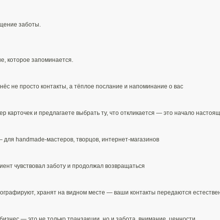
ущение заботы.
е, которое запоминается.
нёс не просто контакты, а тёплое послание и напоминание о вас​​
ер карточек и предлагаете выбрать ту, что откликается — это начало настоящ
— для handmade-мастеров, творцов, интернет-магазинов​​
иент чувствовал заботу и продолжал возвращаться​​
ографируют, хранят на видном месте — ваши контакты передаются естествен
бизнес — это не только транзакции, но и забота, внимание, ценности​​