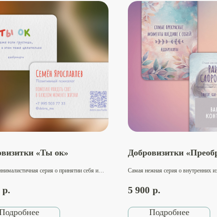
овизитки «Ты ок»
Добровизитки «Преоб
нималистичная серия о принятии себя и
Самая нежная серия о внутренних и
ей опоре. Вызывает успокоение и
любви к себе и своей естественной к
сть. Идеально подходит для школьных
Вызывает чувство заботы и расслаб
р.
5 900
р.
ов, педагогов-организаторов, вожатых,
подходит для косметологов, spa-мас
 по работе с подростками — тех, кто
стилистов, визажистов — тех, кто р
вает молодое поколение.
красоту в каждом.​
Подробнее
Подробнее