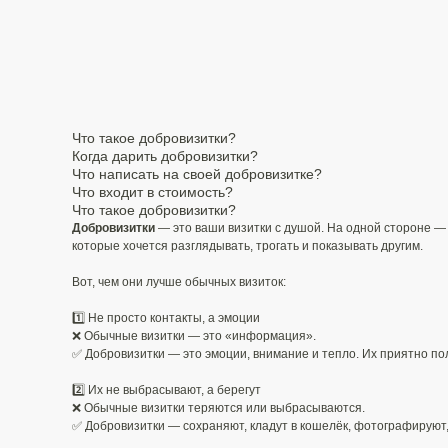
Что такое добровизитки?
Когда дарить добровизитки?
Что написать на своей добровизитке?
Что входит в стоимость?
Что такое добровизитки?
Добровизитки
— это ваши визитки с душой. На одной стороне — 
которые хочется разглядывать, трогать и показывать другим.
Вот, чем они лучше обычных визиток:
1️⃣ Не просто контакты, а эмоции
❌ Обычные визитки — это «информация».
✅ Добровизитки — это эмоции, внимание и тепло. Их приятно пол
2️⃣ Их не выбрасывают, а берегут
❌ Обычные визитки теряются или выбрасываются.
✅ Добровизитки — сохраняют, кладут в кошелёк, фотографируют,