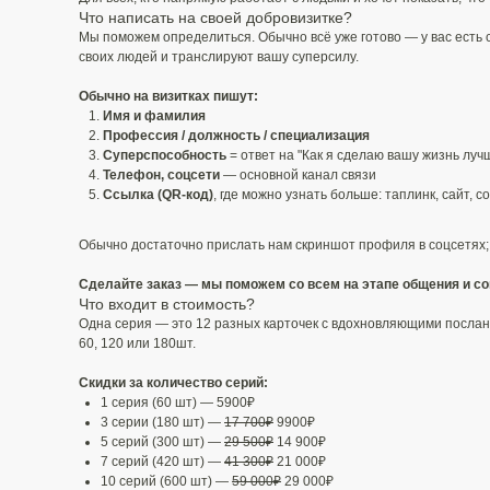
Что написать на своей добровизитке?
Мы поможем определиться. Обычно всё уже готово — у вас есть со
своих людей и транслируют вашу суперсилу.
Обычно на визитках пишут:
Имя и фамилия
Профессия / должность / специализация
Суперспособность
= ответ на "Как я сделаю вашу жизнь лучш
Телефон, соцсети
— основной канал связи​
Ссылка (QR-код)
, где можно узнать больше: таплинк, сайт, со
Обычно достаточно прислать нам скриншот профиля в соцсетях; И
Сделайте заказ — мы поможем со всем на этапе общения и со
Что входит в стоимость?
Одна серия — это 12 разных карточек с вдохновляющими послания
60, 120 или 180шт.
Скидки за количество серий:
1 серия (60 шт) — 5900₽
3 серии (180 шт) —
17 700₽
9900₽
5 серий (300 шт) —
29 500₽
14 900₽
7 серий (420 шт) —
41 300₽
21 000₽
10 серий (600 шт) —
59 000₽
29 000₽