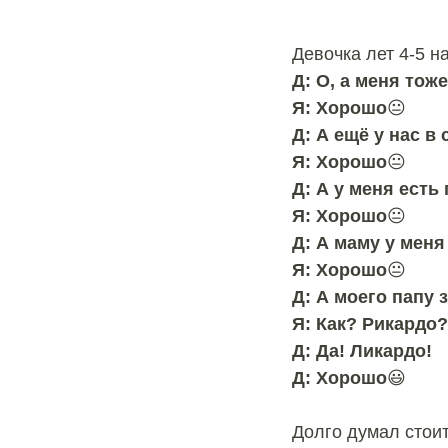
⠀
⠀
Девочка лет 4-5 н
Д: О, а меня тоже
Я: Хорошо
😐
Д: А ещё у нас в 
Я: Хорошо
😐
Д: А у меня есть
Я: Хорошо
😐
Д: А маму у меня
Я: Хорошо
😐
Д: А моего папу 
Я: Как? Рикардо
Д: Да! Ликардо!
Д: Хорошо
😃
⠀
Долго думал стоит