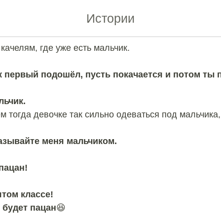
шано на детской пло
Истории
 качелям, где уже есть мальчик.
ик первый подошёл, пусть покачается и потом ты
льчик.
м тогда девочке так сильно одеваться под мальчика,
называйте меня мальчиком.
пацан!
ятом классе!
 будет пацан
😆