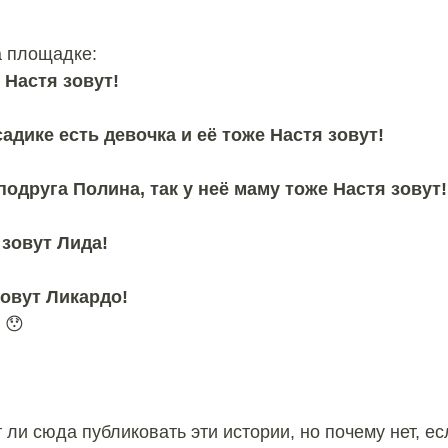
а площадке:
 Настя зовут!
садике есть девочка и её тоже Настя зовут!
 подруга Полина, так у неё маму тоже Настя зовут!
 зовут Лида!
зовут Ликардо!
?
😯
 ли сюда публиковать эти истории, но почему нет, ес