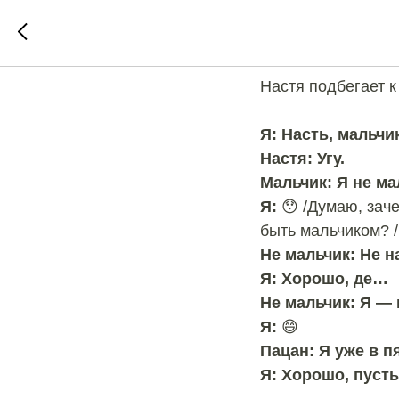
Подслу
Настя подбегает к
⠀
Я: Насть, мальч
Настя: Угу.
Мальчик: Я не ма
Я:
😯
/Думаю, заче
быть мальчиком? /
Не мальчик: Не 
Я: Хорошо, де…
Не мальчик: Я — 
Я:
😄
Пацан: Я уже в п
Я: Хорошо, пусть