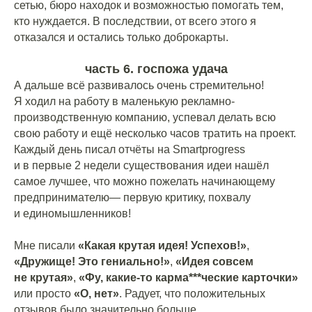
сетью, бюро находок и возможностью помогать тем,
кто нуждается. В последствии, от всего этого я
отказался и остались только доброкарты.
часть 6. госпожа удача
А дальше всё развивалось очень стремительно!
Я ходил на работу в маленькую рекламно-
производственную компанию, успевал делать всю
свою работу и ещё несколько часов тратить на проект.
Каждый день писал отчёты на Smartprogress
и в первые 2 недели существования идеи нашёл
самое лучшее, что можно пожелать начинающему
предпринимателю— первую критику, похвалу
и единомышленников!
⠀
Мне писали
«Какая крутая идея! Успехов!»
,
«Дружище! Это гениально!»
,
«Идея совсем
не крутая»
,
«Фу, какие-то карма***ческие карточки»
или просто
«О, нет»
. Радует, что положительных
отзывов было значительно больше.