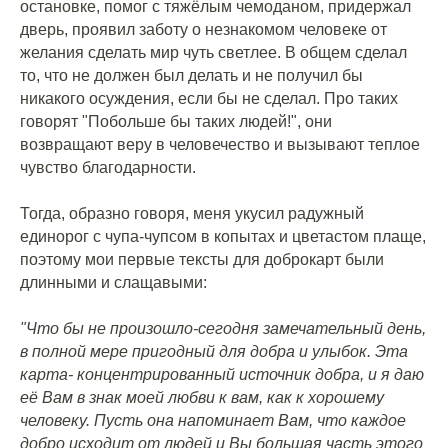
остановке, помог с тяжёлым чемоданом, придержал
дверь, проявил заботу о незнакомом человеке от
желания сделать мир чуть светлее. В общем сделал
то, что не должен был делать и не получил бы
никакого осуждения, если бы не сделал. Про таких
говорят "Побольше бы таких людей!", они
возвращают веру в человечество и вызывают теплое
чувство благодарности.
⠀
Тогда, образно говоря, меня укусил радужный
единорог с чупа-чупсом в копытах и цветастом плаще,
поэтому мои первые тексты для доброкарт были
длинными и слащавыми:
⠀
"Что бы не произошло-сегодня замечательный день,
в полной мере пригодный для добра и улыбок. Эта
карта- концентрированный источник добра, и я даю
её Вам в знак моей любви к вам, как к хорошему
человеку. Пусть она напоминает Вам, что каждое
добро исходит от людей и Вы большая часть этого