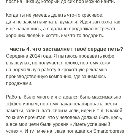
пост на Пикабу, который до сих пор можно найти.
⠀
Когда ты не умеешь делать что-то красивое,
да и не зачем начинать, думал я. Идея заглохла так
и не начавшись, а я дальше продолжал встречать
хороших людей и хотеть им что-то подарить.
часть 4. что заставляет твоё сердце петь?
Середина 2014 года. Я пытаюсь продавать кофе
в капсулах, но получается плохо, поэтому хожу
на нормальную работу в крохотную рекламно-
производственную компанию, где занимаюсь
продажами.
⠀
Работы было много и я старался быть максимально
эффективным, поэтому начал планировать, вести
заметки, записывать свои мысли, идеи и т. д. В какой-
то книге прочитал, что у человека должна быть цель,
а все мои цели были уровня «Иметь успешный
успех!». И тут мне на глаза попадается Smartprogress