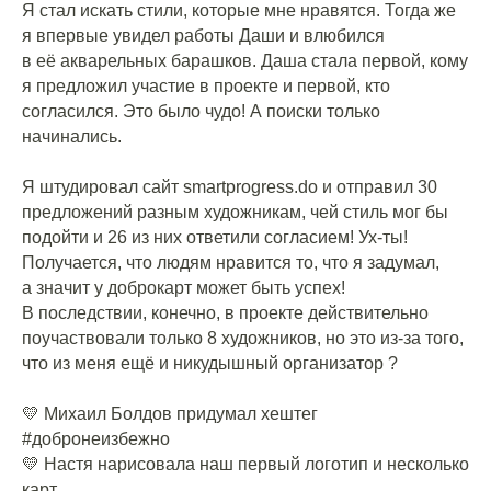
Я стал искать стили, которые мне нравятся. Тогда же
я впервые увидел работы Даши и влюбился
в её акварельных барашков. Даша стала первой, кому
я предложил участие в проекте и первой, кто
согласился. Это было чудо! А поиски только
начинались.
⠀
Я штудировал сайт smartprogress.do и отправил 30
предложений разным художникам, чей стиль мог бы
подойти и 26 из них ответили согласием! Ух-ты!
Получается, что людям нравится то, что я задумал,
а значит у доброкарт может быть успех!
В последствии, конечно, в проекте действительно
поучаствовали только 8 художников, но это из-за того,
что из меня ещё и никудышный организатор ?
⠀
💛 Михаил Болдов придумал хештег
#добронеизбежно
💛 Настя нарисовала наш первый логотип и несколько
карт