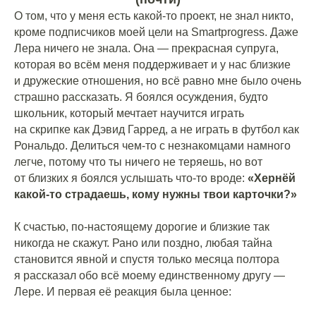
О том, что у меня есть какой-то проект, не знал никто,
кроме подписчиков моей цели на Smartprogress. Даже
Лера ничего не знала. Она — прекрасная супруга,
которая во всём меня поддерживает и у нас близкие
и дружеские отношения, но всё равно мне было очень
страшно рассказать. Я боялся осуждения, будто
школьник, который мечтает научится играть
на скрипке как Дэвид Гарред, а не играть в футбол как
Рональдо. Делиться чем-то с незнакомцами намного
легче, потому что ты ничего не теряешь, но вот
от близких я боялся услышать что-то вроде:
«Хернёй
какой-то страдаешь, кому нужны твои карточки?»
⠀
К счастью, по-настоящему дорогие и близкие так
никогда не скажут. Рано или поздно, любая тайна
становится явной и спустя только месяца полтора
я рассказал обо всё моему единственному другу —
Лере. И первая её реакция была ценное:
⠀